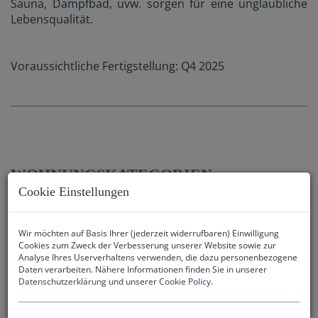
Sauna, Dampfbad, uvw. sorgen für eine unglaubliche
Lebensqualität.
Voraussichtliche Fertigstellung: Q4 2025
WOHNUNGSKATEGORIEN:
Cookie Einstellungen
Kaufpreise:
Wir möchten auf Basis Ihrer (jederzeit widerrufbaren) Einwilligung
Cookies zum Zweck der Verbesserung unserer Website sowie zur
3-Zimmerwohnungen: ab € 1.868.000,-
Analyse Ihres Userverhaltens verwenden, die dazu personenbezogene
4-Zimmerwohnungen: ab € 2.705.250,-
Daten verarbeiten. Nähere Informationen finden Sie in unserer
5-Zimmerwohnungen: ab € 3.957.250,-
Datenschutzerklärung
und unserer
Cookie Policy
.
5-Zimmer-Penthouse: ab € 5.331.750,-
6-Zimmer-Penthouse: ab € 6.849.500,-