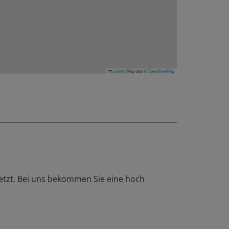
Leaflet
|
Map data ©
OpenStreetMap
etzt. Bei uns bekommen Sie eine hoch