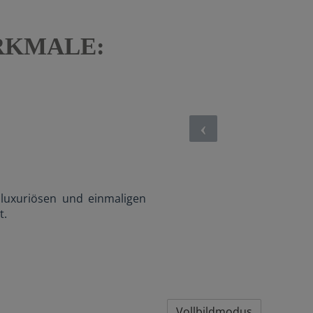
RKMALE:
 luxuriösen und einmaligen
t.
Vollbildmodus