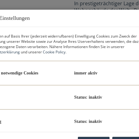
In prestigeträchtiger Lage 
Wohngebäude der Welt - Bur
Kooperation mit dem Luxus-
Einstellungen
Binghatti Developers ein e
„Hyper Tower". Hier wird d
n auf Basis Ihrer (jederzeit widerrufbaren) Einwilligung Cookies zum Zweck der
Wohnerlebnis weltweit gebote
ng unserer Website sowie zur Analyse Ihres Userverhaltens verwenden, die da
von Dubai, hauseigene Conc
zogene Daten verarbeiten. Nähere Informationen finden Sie in unserer
und Chauffeuren sind nur ei
tzerklärung
und unserer
Cookie Policy
.
Dieses einzigartige Projekt
verfügt über prestigeträch
 notwendige Cookies
immer aktiv
Ausstattung. "Wir haben u
lassen, die in den Zeitmess
Schlüsselelemente des Towe
CEO von Binghatti.
Status: inaktiv
Die endgültige Höhe des Bu
bekannt gegeben, aber der C
ca. 473 Metern den aktuel
g
Status: inaktiv
der Welt.