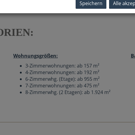
Speichern
Alle akze
RIEN:
Wohnungsgrößen:
B
3-Zimmerwohnungen: ab 157 m²
4-Zimmerwohnungen: ab 192 m²
6-Zimmerwhg. (Etage): ab 955 m²
7-Zimmerwohnungen: ab 475 m²
.
8-Zimmerwhg. (2 Etagen): ab 1.924 m²