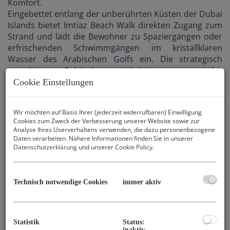
Komfort.
Eingebettet entlang der unberührten Küsten der Dubai
Islands bietet Imtiaz Beach Walk direkten Zugang zum
Strand und lädt die Bewohner zu Spaziergängen oder
erfrischenden Schwimmgängen im kristallklaren
Wasser des Arabischen Golfs ein. Die strategisch
gestalteten Gebäude gewährleisten aus jeder
Wohnung einen Panoramablick auf das Meer, was die
Cookie Einstellungen
ruhige Atmosphäre zusätzlich verstärkt.
Wir möchten auf Basis Ihrer (jederzeit widerrufbaren) Einwilligung
Cookies zum Zweck der Verbesserung unserer Website sowie zur
Voraussichtliche Fertigstellung: Q4 2025
Analyse Ihres Userverhaltens verwenden, die dazu personenbezogene
Daten verarbeiten. Nähere Informationen finden Sie in unserer
Datenschutzerklärung
und unserer
Cookie Policy
.
Technisch notwendige Cookies
immer aktiv
WOHNUNGSKATEGORIEN:
Statistik
Status:
inaktiv