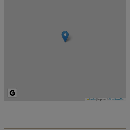
Leaflet
|
Map data ©
OpenStreetMap